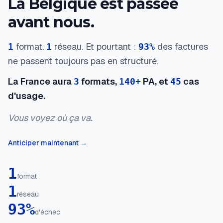
La Belgique est passée
avant nous.
format.
réseau. Et pourtant :
des factures
1
1
93%
ne passent toujours pas en structuré.
La France aura
formats,
PA, et
cas
3
140+
45
d'usage.
Vous voyez où ça va.
Anticiper maintenant →
1
format
1
réseau
93%
d'échec