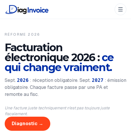
RÉFORME 2026
Facturation
électronique 2026 :
ce
qui change vraiment.
Sept.
: réception obligatoire. Sept.
: émission
2026
2027
obligatoire. Chaque facture passe par une PA et
remonte au fisc.
Une facture juste techniquement n'est pas toujours juste
fiscalement.
Diagnostic →