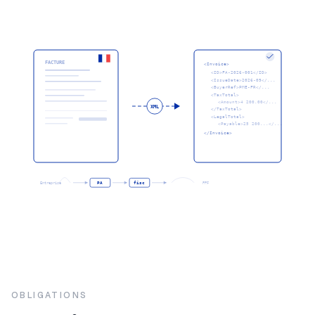
FACTURE
<Invoice>
<ID>FA-2026-001</ID>
<IssueDate>2026-09</...
<BuyerRef>PME-FR</...
<TaxTotal>
<Amount>4 200.00</...
XML
</TaxTotal>
<LegalTotal>
<Payable>25 200...</...
</Invoice>
Entreprise
PA
fisc
PPF
OBLIGATIONS