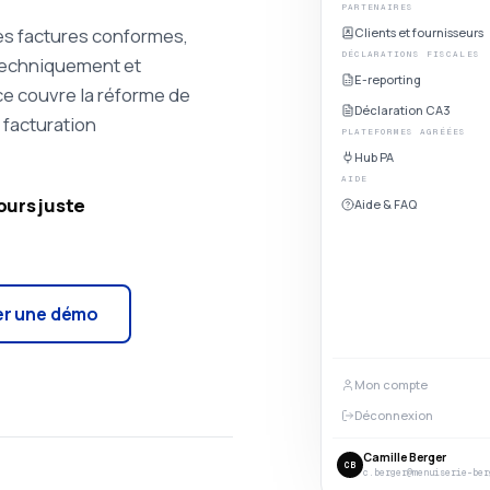
PARTENAIRES
des factures conformes,
Clients et fournisseurs
DÉCLARATIONS FISCALES
 techniquement et
E-reporting
ice couvre la réforme de
Déclaration CA3
 facturation
PLATEFORMES AGRÉÉES
Hub PA
AIDE
ours juste
Aide & FAQ
er une démo
Mon compte
Déconnexion
Camille Berger
CB