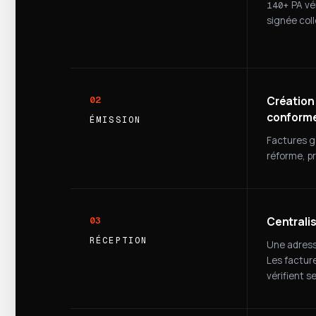
PA vér
140+
signée coll
Création
02
conform
ÉMISSION
Factures g
réforme, pr
Centrali
03
RÉCEPTION
Une adress
Les facture
vérifient s