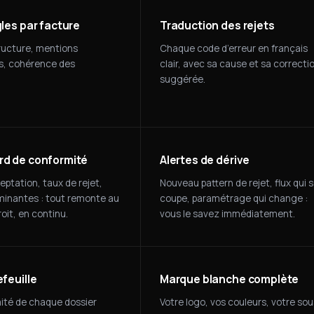
les par facture
Traduction des rejets
ructure, mentions
Chaque code d’erreur en français
es, cohérence des
clair, avec sa cause et sa correcti
suggérée.
d de conformité
Alertes de dérive
ptation, taux de rejet,
Nouveau pattern de rejet, flux qui 
inantes : tout remonte au
coupe, paramétrage qui change :
it, en continu.
vous le savez immédiatement.
feuille
Marque blanche complète
ité de chaque dossier
Votre logo, vos couleurs, votre sou