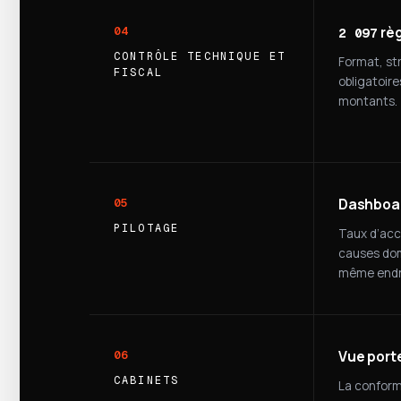
règ
04
2 097
CONTRÔLE TECHNIQUE ET
Format, st
FISCAL
obligatoir
montants.
Dashboar
05
PILOTAGE
Taux d’acce
causes dom
même endro
Vue porte
06
CABINETS
La conform