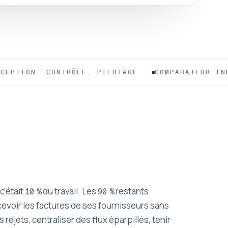
TION, CONTRÔLE, PILOTAGE
COMPARATEUR INDÉP
c’était
du travail. Les
restants
10
%
90
%
cevoir les factures de ses fournisseurs sans
rejets, centraliser des flux éparpillés, tenir