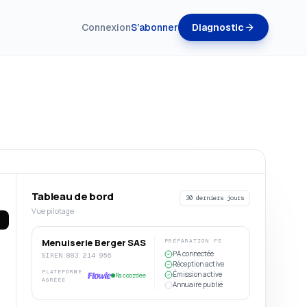
Connexion
S’abonner
Diagnostic
Tableau de bord
30 derniers jours
Vue pilotage
Menuiserie Berger SAS
PRÉPARATION FE
PA connectée
SIREN 883 214 956
Réception active
PLATEFORME
Émission active
Raccordée
AGRÉÉE
Annuaire publié