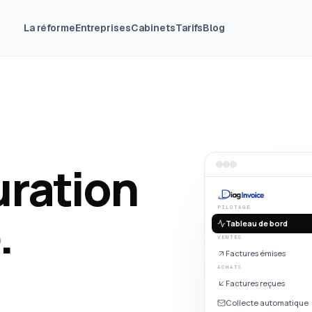
La réforme
Entreprises
Cabinets
Tarifs
Blog
uration
PILOTAGE
.
Tableau de bord
VENTES
Factures émises
ACHATS
Factures reçues
Collecte automatique